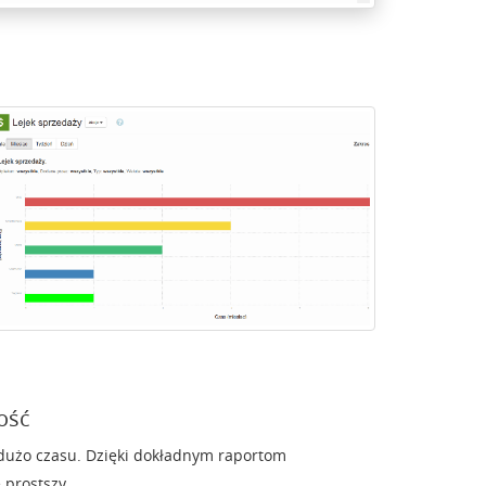
ość
dużo czasu. Dzięki dokładnym raportom
 prostszy.